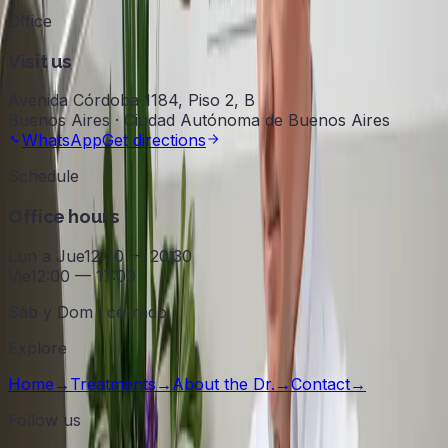
Office
Visit us
Avenida Córdoba 1184, Piso 2, B
Buenos Aires · Ciudad Autónoma de Buenos Aires
WhatsApp
Get directions
Schedule
Office hours
Lun a Jue
12:00 — 20:30
Vie
12:00 — 17:00
Sáb y Dom · cerrado
Explore
Home
→
Treatments
→
About the Dr.
→
Contact
→
Follow us