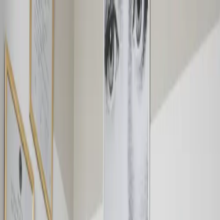
Skip to main content
Dr.
Honorio
Labaronnie
Treatments
About the Dr.
Contact
ES
EN
Book a consultation
ES
EN
Home
/
Treatments
/
Consultation
Consultation
Personalized in-office or video evaluation with Dr.
Honorio.
Primera consulta para evaluar tu caso, conocer tus
expectativas y diseñar un plan de tratamiento
personalizado.
Dudas frecuentes
Lo que más nos preguntan