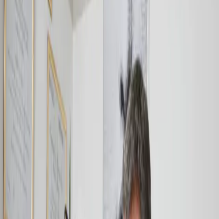
¿OSDE cubre la consulta?
Sí, todos los planes de OSDE cubren el 100% de la
consulta.
¿Cómo reservo turno?
Podés reservar tu turno abonando una seña del 50%
por transferencia. Alias: Cometa.patio.arco
¿Qué debo llevar a la consulta?
Si tenés estudios previos relacionados, podés traerlos.
No es obligatorio.
¿Cómo se paga?
$70.000 por transferencia o $60.000 en efectivo. El
turno se reserva con seña del 50%. Con OSDE queda
cubierta.
Consulta personalizada