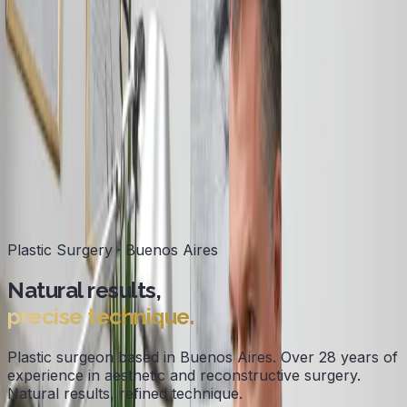
Agendá tu evaluación con el Dr.
Cada caso se evalúa de manera individual. En la
consulta definimos el plan, los tiempos y toda la
información que necesites para tomar tu decisión.
Consultar por WhatsApp
Evaluación personalizada con el Dr.
Plan de seguimiento postoperatorio
Estudios prequirúrgicos coordinados
Atención presencial o virtual
Plastic Surgery · Buenos Aires
Natural results,
precise technique.
Plastic surgeon based in Buenos Aires. Over 28 years of
experience in aesthetic and reconstructive surgery.
Natural results, refined technique.